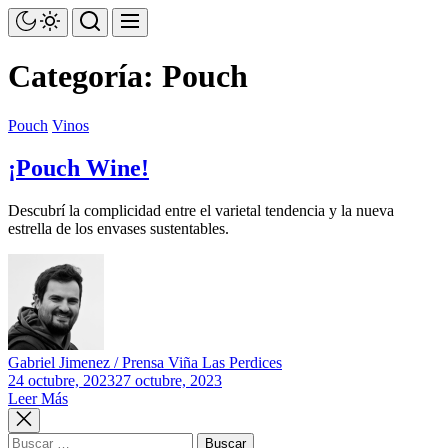
Saltar
al
contenido
Categoría:
Pouch
Pouch
Vinos
¡Pouch Wine!
Descubrí la complicidad entre el varietal tendencia y la nueva
estrella de los envases sustentables.
Gabriel Jimenez / Prensa Viña Las Perdices
24 octubre, 2023
27 octubre, 2023
Leer Más
Buscar: