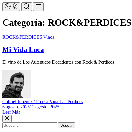
Saltar
al
contenido
Categoría:
ROCK&PERDICES
ROCK&PERDICES
Vinos
Mi Vida Loca
El vino de Los Auténticos Decadentes con Rock & Perdices
Gabriel Jimenez / Prensa Viña Las Perdices
6 agosto, 2025
11 agosto, 2025
Leer Más
Buscar: